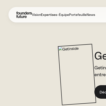
Vision
Expertises
Équipe
Portefeuille
News
Ge
Getin
entre
Déc