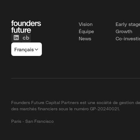
Vision
Early stag
Équipe
Growth
News
Co-invest
Français
Founders Future Capital Partners est une société de gestion de 
des marchés financiers sous le numéro GP-20240021.
Paris - San Francisco