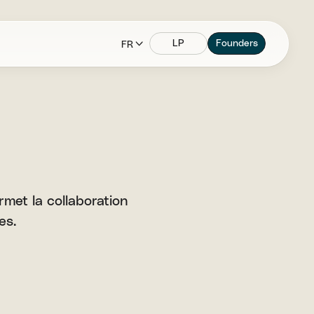
LP
Founders
FR
rmet la collaboration
es.