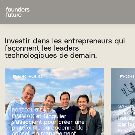
Investir
dans
les
entrepreneurs
qui
façonnent
les
leaders
technologiques
de
demain.
PORTFOLIO
PORT
SARON
PORTFOLIO EXIT
Saron
OMMAX et Singulier
Indus
s'associent pour créer une
parten
plateforme européenne de
En savo
conseil en management